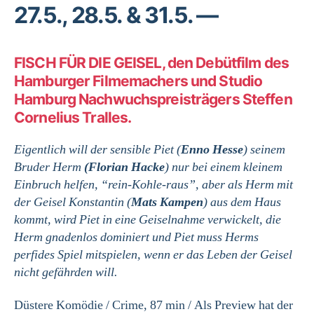
Geisel“
27.5., 28.5. & 31.5. —
im
Oberhafen
Autokino
FISCH FÜR DIE GEISEL, den Debütfilm des
Hamburger Filmemachers und Studio
Hamburg Nachwuchspreisträgers Steffen
Cornelius Tralles.
Eigentlich will der sensible Piet (
Enno Hesse
) seinem
Bruder Herm
(Florian Hacke
) nur bei einem kleinem
Einbruch helfen, “rein-Kohle-raus”, aber als Herm mit
der Geisel Konstantin (
Mats Kampen
) aus dem Haus
kommt, wird Piet in eine Geiselnahme verwickelt, die
Herm gnadenlos dominiert und Piet muss Herms
perfides Spiel mitspielen, wenn er das Leben der Geisel
nicht gefährden will.
Düstere Komödie / Crime, 87 min / Als Preview hat der