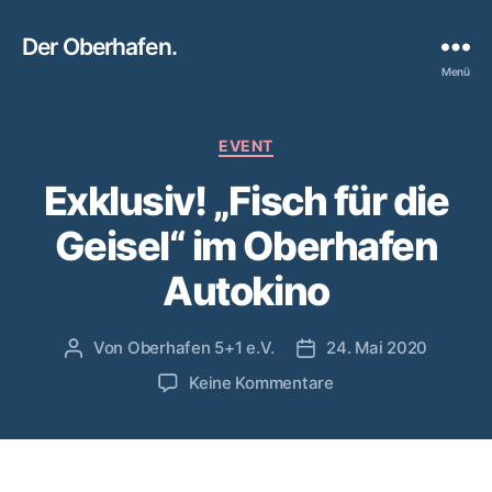
Der Oberhafen.
Menü
Kategorien
EVENT
Exklusiv! „Fisch für die
Geisel“ im Oberhafen
Autokino
Von
Oberhafen 5+1 e.V.
24. Mai 2020
Beitragsautor
Beitragsdatum
zu
Keine Kommentare
Exklusiv!
„Fisch
für
die