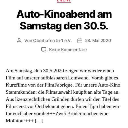
Auto-Kinoabend am
Samstag den 30.5.
Von
Oberhafen 5+1 e.V.
28. Mai 2020
Beitragsautor
Beitragsdatum
zu
Keine Kommentare
Auto-
Kinoabend
am
Am Samstag, den 30.5.2020 zeigen wir wieder einen
Samstag
Film auf unserer aufblasbaren Leinwand. Vorab gibt es
den
Kurzfilme von der FilmFabrique. Für unsere Auto-Kino
30.5.
Stammkunden: die Filmauswahl knüpft an alte Tage an.
Aus lizenzrechtlichen Gründen dürfen wir den Titel des
Films erst vor Ort bekannt geben. Einen Tipp haben wir
für euch aber vorab:+++Zwei Brüder machen eine
Mofatour+++ […]