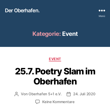
Der Oberhafen.
Menü
Kategorie:
Event
Kategorien
EVENT
25.7. Poetry Slam im
Oberhafen
Von
Oberhafen 5+1 e.V.
24. Juli 2020
Beitragsautor
Beitragsdatum
zu
Keine Kommentare
25.7.