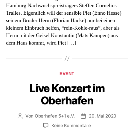
Hamburg Nachwuchspreisträgers Steffen Cornelius
Autokino
Tralles. Eigentlich will der sensible Piet (Enno Hesse)
seinem Bruder Herm (Florian Hacke) nur bei einem
kleinem Einbruch helfen, “rein-Kohle-raus”, aber als
Herm mit der Geisel Konstantin (Mats Kampen) aus
dem Haus kommt, wird Piet […]
Kategorien
EVENT
Live Konzert im
Oberhafen
Von
Oberhafen 5+1 e.V.
20. Mai 2020
Beitragsautor
Beitragsdatum
zu
Keine Kommentare
Live