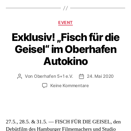
Kategorien
EVENT
Exklusiv! „Fisch für die
Geisel“ im Oberhafen
Autokino
Von
Oberhafen 5+1 e.V.
24. Mai 2020
Beitragsautor
Beitragsdatum
zu
Keine Kommentare
Exklusiv!
„Fisch
für
die
Geisel“
27.5., 28.5. & 31.5. — FISCH FÜR DIE GEISEL, den
im
Debütfilm des Hamburger Filmemachers und Studio
Oberhafen