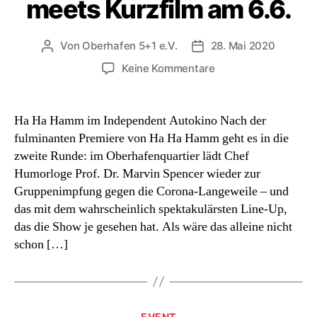
meets Kurzfilm am 6.6.
Von
Oberhafen 5+1 e.V.
28. Mai 2020
Beitragsautor
Beitragsdatum
zu
Keine Kommentare
Stand-
Up
Comedy
Ha Ha Hamm im Independent Autokino Nach der
meets
fulminanten Premiere von Ha Ha Hamm geht es in die
Kurzfilm
zweite Runde: im Oberhafenquartier lädt Chef
am
Humorloge Prof. Dr. Marvin Spencer wieder zur
6.6.
Gruppenimpfung gegen die Corona-Langeweile – und
das mit dem wahrscheinlich spektakulärsten Line-Up,
das die Show je gesehen hat. Als wäre das alleine nicht
schon […]
Kategorien
EVENT