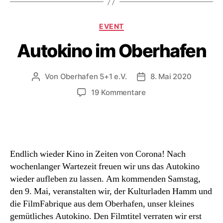
Kategorien
EVENT
Autokino im Oberhafen
Von
Oberhafen 5+1 e.V.
8. Mai 2020
Beitragsautor
Beitragsdatum
zu
19 Kommentare
Autokino
im
Oberhafen
Endlich wieder Kino in Zeiten von Corona! Nach
wochenlanger Wartezeit freuen wir uns das Autokino
wieder aufleben zu lassen. Am kommenden Samstag,
den 9. Mai, veranstalten wir, der Kulturladen Hamm und
die FilmFabrique aus dem Oberhafen, unser kleines
gemütliches Autokino. Den Filmtitel verraten wir erst