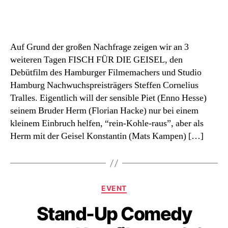
3
x
Fisch
für
Auf Grund der großen Nachfrage zeigen wir an 3
die
weiteren Tagen FISCH FÜR DIE GEISEL, den
Geisel
Debütfilm des Hamburger Filmemachers und Studio
Hamburg Nachwuchspreisträgers Steffen Cornelius
Tralles. Eigentlich will der sensible Piet (Enno Hesse)
seinem Bruder Herm (Florian Hacke) nur bei einem
kleinem Einbruch helfen, “rein-Kohle-raus”, aber als
Herm mit der Geisel Konstantin (Mats Kampen) […]
Kategorien
EVENT
Stand-Up Comedy