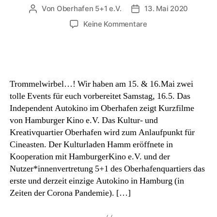
Von
Oberhafen 5+1 e.V.
13. Mai 2020
Beitragsautor
Beitragsdatum
zu
Keine Kommentare
Autokino
&
StandUp
Comedy
im
Trommelwirbel…! Wir haben am 15. & 16.Mai zwei
Oberhafen
tolle Events für euch vorbereitet Samstag, 16.5. Das
Independent Autokino im Oberhafen zeigt Kurzfilme
von Hamburger Kino e.V. Das Kultur- und
Kreativquartier Oberhafen wird zum Anlaufpunkt für
Cineasten. Der Kulturladen Hamm eröffnete in
Kooperation mit HamburgerKino e.V. und der
Nutzer*innenvertretung 5+1 des Oberhafenquartiers das
erste und derzeit einzige Autokino in Hamburg (in
Zeiten der Corona Pandemie). […]