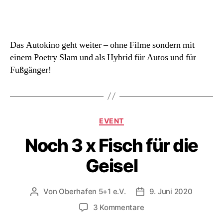
Poetry
Slam
im
Oberhafen
Das Autokino geht weiter – ohne Filme sondern mit
einem Poetry Slam und als Hybrid für Autos und für
Fußgänger!
Kategorien
EVENT
Noch 3 x Fisch für die
Geisel
Von
Oberhafen 5+1 e.V.
9. Juni 2020
Beitragsautor
Beitragsdatum
zu
3 Kommentare
Noch